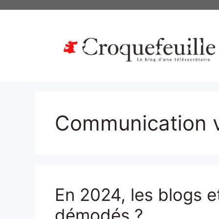
Aller
au
contenu
Communication v
En 2024, les blogs et
démodés ?